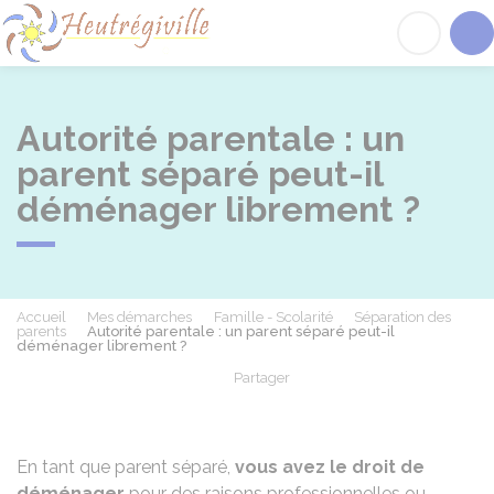
Heutrégiville
Acc
Autorité parentale : un
parent séparé peut-il
déménager librement ?
Accueil
Mes démarches
Famille - Scolarité
Séparation des
parents
Autorité parentale : un parent séparé peut-il
déménager librement ?
Partager
Partager sur Facebook
Partager sur X - Twit
Partager sur
Par
En tant que parent séparé,
vous avez le droit de
déménager
pour des raisons professionnelles ou