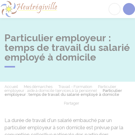
Heutrégiville
Acc
Particulier employeur :
temps de travail du salarié
employé à domicile
Accueil
Mes démarches
Travail - Formation
Particulier
employeur : aide à domicile (services à la personne)
Particulier
employeur : temps de travail du salarié employé à domicile
Partager
Partager sur Facebook
Partager sur X - Twit
Partager sur
Par
La durée de travail d'un salarié embauché par un
particulier employeur à son domicile est prévue par la
convention collective nationale des particuliers