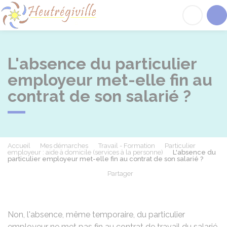
Heutrégiville
Acc
L'absence du particulier
employeur met-elle fin au
contrat de son salarié ?
Accueil
Mes démarches
Travail - Formation
Particulier
employeur : aide à domicile (services à la personne)
L'absence du
particulier employeur met-elle fin au contrat de son salarié ?
Partager
Partager sur Facebook
Partager sur X - Twit
Partager sur
Par
Non, l'absence, même temporaire, du particulier
employeur ne met pas fin au contrat de travail du salarié