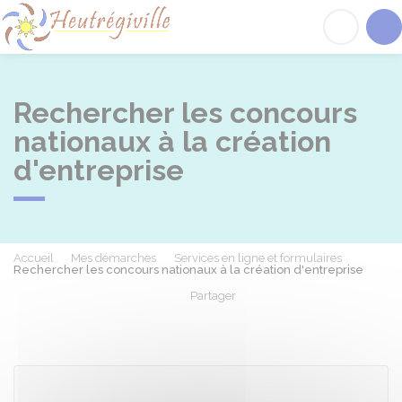
Heutrégiville
Acc
Rechercher les concours
nationaux à la création
d'entreprise
Accueil
Mes démarches
Services en ligne et formulaires
Rechercher les concours nationaux à la création d'entreprise
Partager
Partager sur Facebook
Partager sur X - Twit
Partager sur
Par