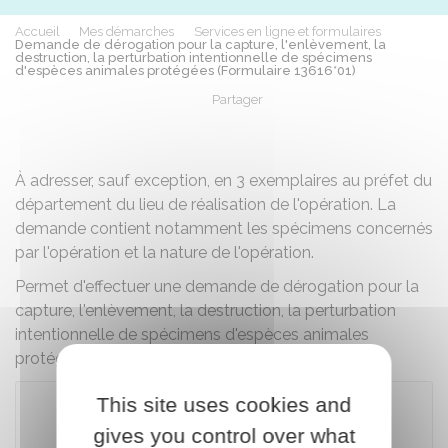
Accueil
Mes démarches
Services en ligne et formulaires
Demande de dérogation pour la capture, l'enlèvement, la
destruction, la perturbation intentionnelle de spécimens
d'espèces animales protégées (Formulaire 13616*01)
Partager
Partager sur Facebook
Partager sur X - Twit
Partager sur
Par
À adresser, sauf exception, en 3 exemplaires au préfet du
département du lieu de réalisation de l'opération. La
demande contient notamment les spécimens concernés
par l'opération et la nature de l'opération.
Permet d'effectuer une demande de dérogation pour la
capture, l'enlèvement, la destruction, la perturbation
intentionnelle de spécimens d'espèces animales
protégées.
This site uses cookies and
gives you control over what
Télécharger le formulaire (828.1 KB)