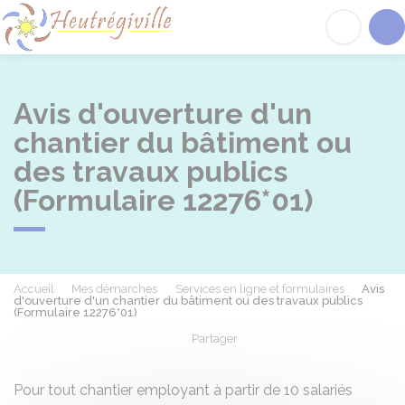
Heutrégiville
Acc
Avis d'ouverture d'un
chantier du bâtiment ou
des travaux publics
(Formulaire 12276*01)
Accueil
Mes démarches
Services en ligne et formulaires
Avis
d'ouverture d'un chantier du bâtiment ou des travaux publics
(Formulaire 12276*01)
Partager
Partager sur Facebook
Partager sur X - Twit
Partager sur
Par
Pour tout chantier employant à partir de 10 salariés