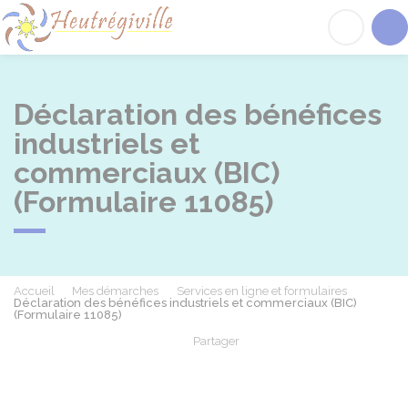
Heutrégiville
Acc
Déclaration des bénéfices
industriels et
commerciaux (BIC)
(Formulaire 11085)
Accueil
Mes démarches
Services en ligne et formulaires
Déclaration des bénéfices industriels et commerciaux (BIC)
(Formulaire 11085)
Partager
Partager sur Facebook
Partager sur X - Twit
Partager sur
Par