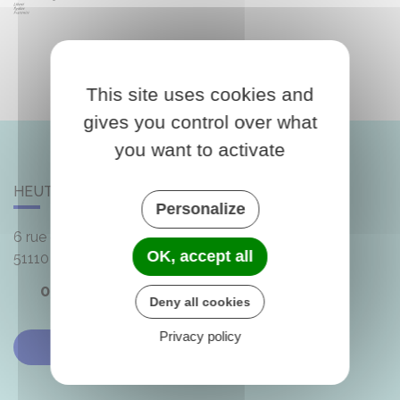
This site uses cookies and
gives you control over what
you want to activate
HEUTRÉGIVILLE
Personalize
6 rue de la Mairie
OK, accept all
51110
Heutrégiville
03 26 48 77 06
Deny all cookies
Privacy policy
Contactez-nous