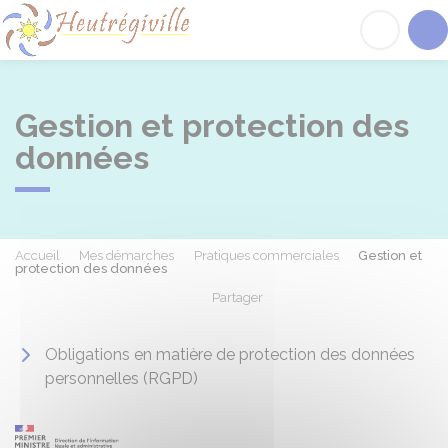
Heutrégiville
Acc
Gestion et protection des
données
Accueil
Mes démarches
Pratiques commerciales
Gestion et
protection des données
Partager
Partager sur Facebook
Partager sur X - Twit
Partager sur
Par
Obligations en matière de protection des données
personnelles (RGPD)