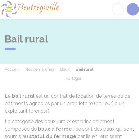
Heutrégiville
Acc
Bail rural
Accueil
Mes démarches
Baux
Bail rural
Partager
Partager sur Facebook
Partager sur X - Twit
Partager sur
Par
Le
bail rural
est un contrat de location de terres ou de
bâtiments agricoles par un propriétaire (bailleur) à un
exploitant (preneur).
La catégorie des baux ruraux est principalement
composée de
baux à ferme
: ce sont des baux qui sont
soumis au
statut du fermage
car ils en réunissent