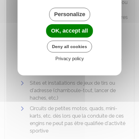
Installations industrielles, commerciales ou
agricoles (par exemple, ferme
Personalize
pédagogique), engins ou véhicules (navires
et bateaux, aéronefs etc.) proposés à la
OK, accept all
visite
Attractions de tout type (manège
Deny all cookies
mécanique ou à sensation), parcours
scénique (train fantôme, etc.), labyrinthe,
Privacy policy
structure gonflable, installation de jeux
(piscine à boules, balançoire, etc.)
Sites et installations de jeux de tirs ou
d'adresse (chamboule-tout, lancer de
haches, etc.)
Circuits de petites motos, quads, mini-
karts, etc. dès lors que la conduite de ces
engins ne peut pas être qualifiée d'activité
sportive