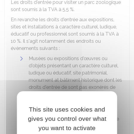
Les droits d'entrée pour visiter un parc zoologique
sont soumis à la TVA à
5,5 %
.
En revanche les droits d'entrée aux expositions,
sites et installations à caractère culturel, ludique,
éducatif ou professionnel sont soumis à la TVA à
10 %
. Il s'agit notamment des endroits ou
évènements suivants :
Musées ou expositions d'œuvres ou
d'objets présentant un caractère culturel,
ludique ou éducatif, site patrimonial,
monument at bâtiment historique dont les
droits d'entrée de sont pas exonérés de
TVA
Grottes (dont les droits d'entrée de sont
This site uses cookies and
pas exonérés de TVA), parc et jardin
gives you control over what
botanique, plage, site et réserve naturelle
(protégé ou non)
you want to activate