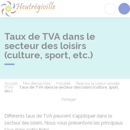
Heutrégiville
Acc
Taux de TVA dans le
secteur des loisirs
(culture, sport, etc.)
Accueil
Mes démarches
Fiscalité
Taxe sur la valeur ajoutée
(TVA)
Taux de TVA dans le secteur des loisirs (culture, sport,
etc.)
Partager
Partager sur Facebook
Partager sur X - Twit
Partager sur
Par
Différents taux de TVA peuvent s'appliquer dans le
secteur des loisirs. Nous vous présentons les principaux
taux dans cette fiche.