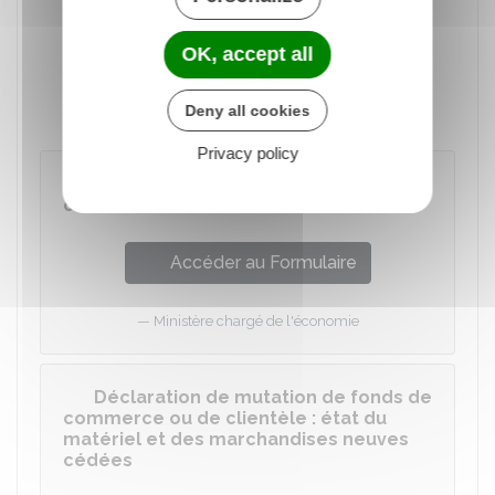
en 3 exemplaires
OK, accept all
Règlement des droits
d'enregistrement
(en espèces jusqu'à
300 €
, par chèque ou par virement)
Deny all cookies
Privacy policy
Déclaration de mutation de fonds de
commerce ou de clientèle
Accéder au Formulaire
Ministère chargé de l'économie
Déclaration de mutation de fonds de
commerce ou de clientèle : état du
matériel et des marchandises neuves
cédées