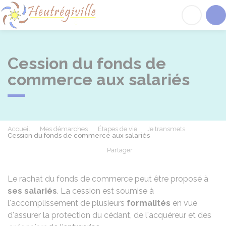
Heutrégiville
Acc
Cession du fonds de
commerce aux salariés
Accueil
Mes démarches
Étapes de vie
Je transmets
Cession du fonds de commerce aux salariés
Partager
Partager sur Facebook
Partager sur X - Twit
Partager sur
Par
Le rachat du fonds de commerce peut être proposé à
ses salariés
. La cession est soumise à
l'accomplissement de plusieurs
formalités
en vue
d'assurer la protection du cédant, de l'acquéreur et des