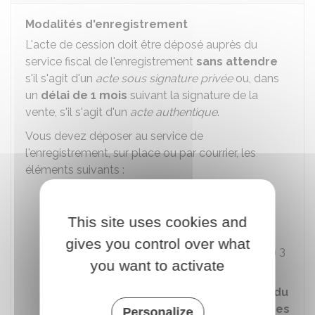
Modalités d'enregistrement
L'acte de cession doit être déposé auprès du
service fiscal de l'enregistrement
sans attendre
s'il s'agit d'un
acte sous signature privée
ou, dans
un
délai de 1 mois
suivant la signature de la
vente, s'il s'agit d'un
acte authentique
.
Vous devez déposer au service de
l'enregistrement, sur place ou par courrier, les
éléments suivants :
Acte de cession du fonds de
commerce
en 2 exemplaires
This site uses cookies and
Formulaire de déclaration de
gives you control over what
mutation de fonds de commerce
en 3
you want to activate
exemplaires
Formulaire de déclaration de l'état du
matériel et des marchandises cédées
Personalize