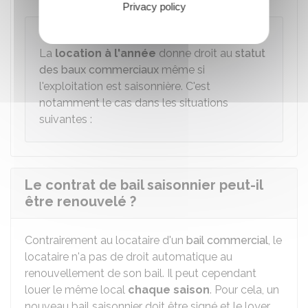
Privacy policy
Attention
La
location à l'année
donne droit au
statut
des baux commerciaux
même si
l'exploitation est saisonnière. C'est
notamment le cas dans les situations
suivantes :
Le contrat de bail saisonnier peut-il
être renouvelé ?
Contrairement au locataire d'un
bail commercial
, le
locataire n'a pas de droit automatique au
renouvellement de son bail. Il peut cependant
louer le même local
chaque saison
. Pour cela, un
nouveau bail saisonnier doit être signé et le loyer