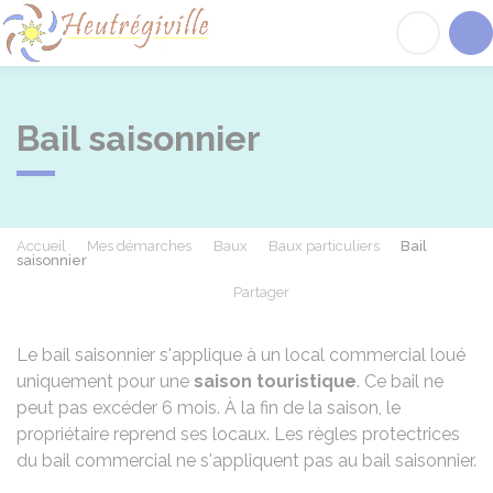
Heutrégiville
Acc
Bail saisonnier
Accueil
Mes démarches
Baux
Baux particuliers
Bail
saisonnier
Partager
Partager sur Facebook
Partager sur X - Twit
Partager sur
Par
Le bail saisonnier s'applique à un local commercial loué
uniquement pour une
saison touristique
. Ce bail ne
peut pas excéder 6 mois. À la fin de la saison, le
propriétaire reprend ses locaux. Les règles protectrices
du bail commercial ne s'appliquent pas au bail saisonnier.