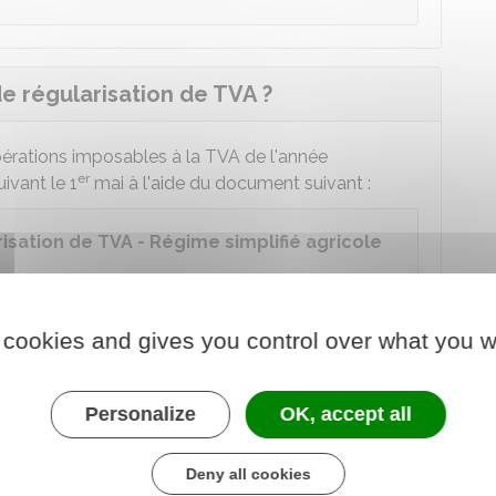
e régularisation de TVA ?
érations imposables à la TVA de l'année
er
ivant le 1
mai à l'aide du document suivant :
isation de TVA - Régime simplifié agricole
der au Formulaire
 cookies and gives you control over what you w
re chargé des finances
 manières suivantes :
Personalize
OK, accept all
re EDI (échange de données informatisées :
mode
Deny all cookies