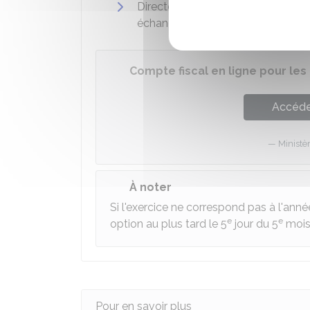
Directement à partir de votre esp
échange de formulaire informatisé
Compte fiscal en ligne pour les
Accéder
Ministè
À noter
Si l'exercice ne correspond pas à l'année
e
e
option au plus tard le 5
jour du 5
mois 
Pour en savoir plus