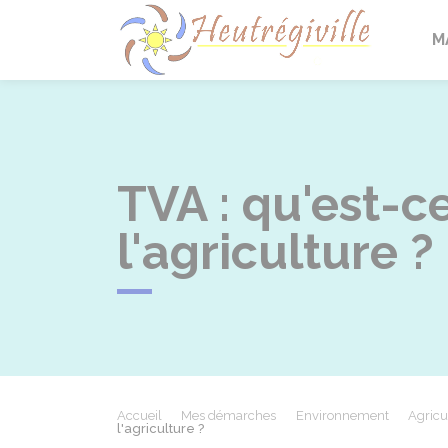
Heutrégi
M
TVA : qu'est-c
l'agriculture ?
Accueil
Mes démarches
Environnement
Agricu
l'agriculture ?