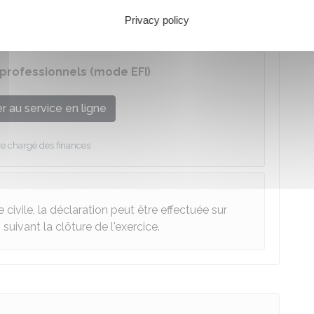
ace abonné sur le site impots.gouv.fr (mode
Privacy policy
 ou EFI)
 professionnels (mode EFI)
 au service en ligne
re chargé des finances
 civile, la déclaration peut être effectuée sur
suivant la clôture de l'exercice.