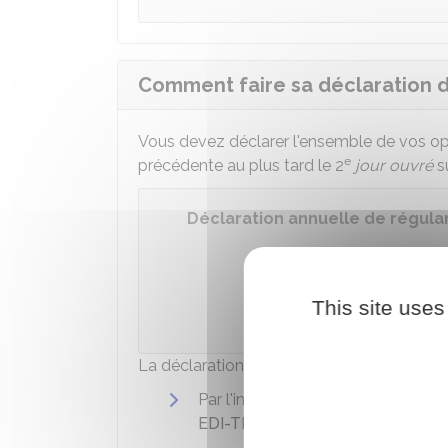
Comment faire sa déclaration d
Vous devez déclarer l'ensemble de vos op
e
précédente au plus tard le 2
jour ouvré
su
Déclaration annuelle de régular
Accé
This site uses
Ministè
La déclaration est à effectuer de l'une des
Par l'intermédiaire d'un partenai
EDI-TDFC
)