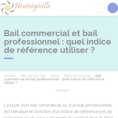
Heutrégiville
Acc
Bail commercial et bail
professionnel : quel indice
de référence utiliser ?
Accueil
Mes démarches
Baux
Bail commercial
Bail
commercial et bail professionnel : quel indice de référence
utiliser ?
Partager
Partager sur Facebook
Partager sur X - Twit
Partager sur
Par
Le loyer d'un bail commercial ou d'un bail professionnel
est réévalué en fonction d'un indice de référence lors de
la révision ou du renouvellement du contrat de bail. Pour