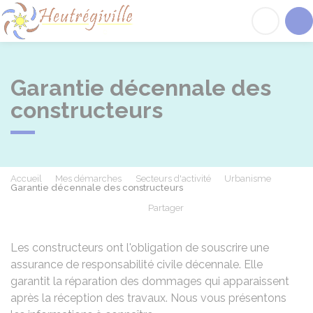
Heutrégiville
Acc
Garantie décennale des
constructeurs
Accueil
Mes démarches
Secteurs d'activité
Urbanisme
Garantie décennale des constructeurs
Partager
Partager sur Facebook
Partager sur X - Twit
Partager sur
Par
Les constructeurs ont l'obligation de souscrire une
assurance de responsabilité civile décennale. Elle
garantit la réparation des dommages qui apparaissent
après la réception des travaux. Nous vous présentons