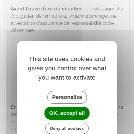
Avant l'ouverture du chantier
, le professionnel a
l'obligation de remettre au
maitre d'ouvrage
une
attestation d'assurance de responsabilité civile
décennale.
Responsabilité décennale : modèle
d'attestation d'assurance (contrat
individuel)
This site uses cookies and
gives you control over what
Accéder au Modèle de document
you want to activate
Direction de l'information légale et administrative
(Dila) - Premier ministre
Personalize
En cas de vente d'un logement
dans les
10 ans
OK, accept all
suivant sa construction, la mention de l'existence
ou de l'absence des assurances obligatoires doit
Deny all cookies
être annexée au contrat de vente.