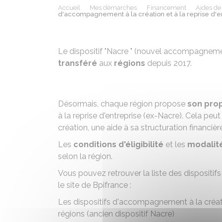
Accueil
Mes démarches
Financement
Aides de l
d'accompagnement à la création et à la reprise d'en
Le dispositif "Nacre " (nouvel accompagnement
transféré
aux
régions
depuis 2017.
Désormais, chaque région propose
son pro
à la reprise d'entreprise (ex-Nacre). Cela pe
création, une aide à sa structuration financiè
Les
conditions d'éligibilité
et les
modalit
selon la région.
Vous pouvez retrouver la liste des disposit
le site de Bpifrance :
Les dispositifs d'accompagnement à la créatio
régions (ancien dispositif Nacre)