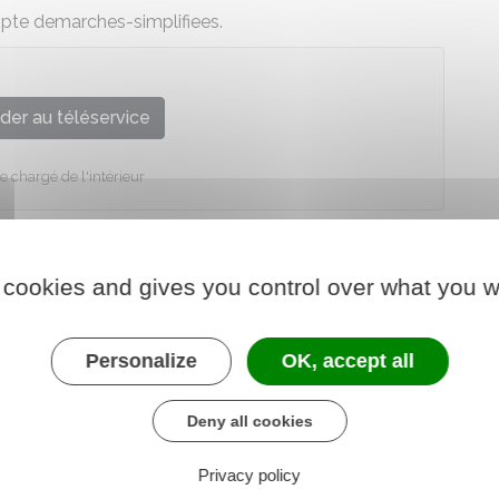
pte demarches-simplifiees.
der au téléservice
e chargé de l'intérieur
 cookies and gives you control over what you w
Personalize
OK, accept all
Deny all cookies
Privacy policy