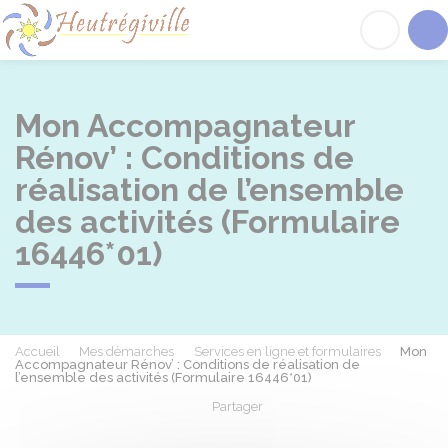
Heutrégiville
Acc
Mon Accompagnateur
Rénov’ : Conditions de
réalisation de l’ensemble
des activités (Formulaire
16446*01)
Accueil
Mes démarches
Services en ligne et formulaires
Mon
Accompagnateur Rénov’ : Conditions de réalisation de
l’ensemble des activités (Formulaire 16446*01)
Partager
Partager sur Facebook
Partager sur X - Twit
Partager sur
Par