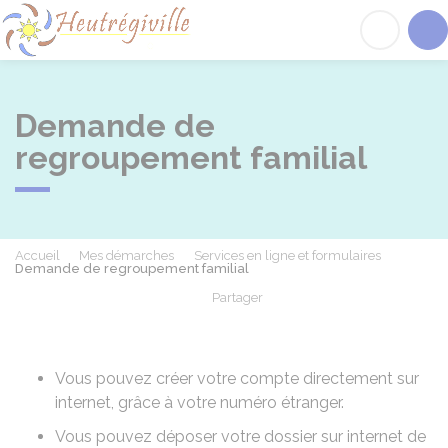
Heutrégiville
Acc
Demande de
regroupement familial
Accueil
Mes démarches
Services en ligne et formulaires
Demande de regroupement familial
Partager
Partager sur Facebook
Partager sur X - Twit
Partager sur
Par
Vous pouvez créer votre compte directement sur
internet, grâce à votre numéro étranger.
Vous pouvez déposer votre dossier sur internet de