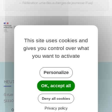
Fédération unie des auberges de jeunesse (Fuaj)
This site uses cookies and
gives you control over what
you want to activate
Personalize
HEUTRÉGIVILLE
OK, accept all
6 rue de la Mairie
Deny all cookies
51110
Heutrégiville
Privacy policy
03 26 48 77 06