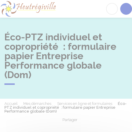
Heutrégiville
Acc
Éco-PTZ individuel et
copropriété : formulaire
papier Entreprise
Performance globale
(Dom)
Accueil
Mes démarches
Services en ligne et formulaires
Éco-
PTZ individuel et copropriété : formulaire papier Entreprise
Performance globale (Dom)
Partager
Partager sur Facebook
Partager sur X - Twit
Partager sur
Par