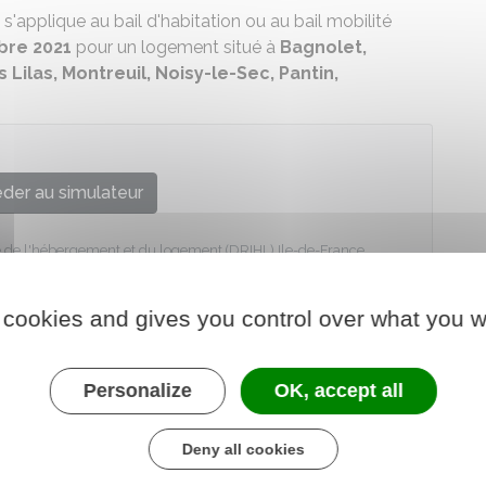
s'applique au bail d'habitation ou au bail mobilité
re 2021
pour un logement situé à
Bagnolet,
 Lilas, Montreuil, Noisy-le-Sec, Pantin,
der au simulateur
e de l'hébergement et du logement (DRIHL) Ile-de-France
 cookies and gives you control over what you w
Personalize
OK, accept all
Deny all cookies