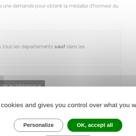
re une demande pour obtenir la médaille d'honneur du
ns tous les départements
sauf
dans les
der au téléservice
e chargé de l'économie
 cookies and gives you control over what you w
Personalize
OK, accept all