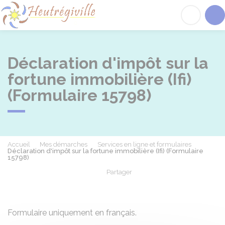
Heutrégiville
Acc
Déclaration d'impôt sur la
fortune immobilière (Ifi)
(Formulaire 15798)
Accueil
Mes démarches
Services en ligne et formulaires
Déclaration d'impôt sur la fortune immobilière (Ifi) (Formulaire
15798)
Partager
Partager sur Facebook
Partager sur X - Twit
Partager sur
Par
Formulaire uniquement en français.