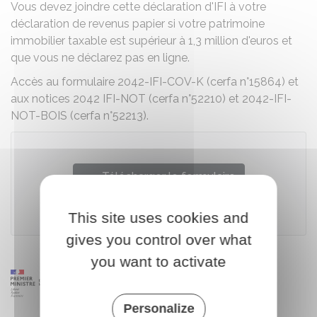
Vous devez joindre cette déclaration d'IFI à votre
déclaration de revenus papier si votre patrimoine
immobilier taxable est supérieur à 1,3 million d'euros et
que vous ne déclarez pas en ligne.
Accès au formulaire 2042-IFI-COV-K (cerfa n°15864) et
aux notices 2042 IFI-NOT (cerfa n°52210) et 2042-IFI-
NOT-BOIS (cerfa n°52213).
Télécharger le formulaire
Ministère chargé des finances
This site uses cookies and
gives you control over what
you want to activate
Personalize