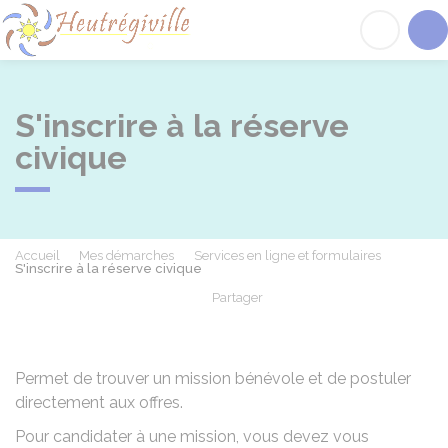
Heutrégiville
Acc
S'inscrire à la réserve
civique
Accueil
Mes démarches
Services en ligne et formulaires
S'inscrire à la réserve civique
Partager
Partager sur Facebook
Partager sur X - Twit
Partager sur
Par
Permet de trouver un mission bénévole et de postuler
directement aux offres.
Pour candidater à une mission, vous devez vous