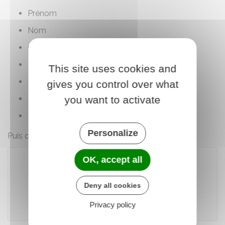
Prénom
Nom
Code postal
Pays de résidence
This site uses cookies and
Numéro de portable
gives you control over what
Date de naissance
you want to activate
Mot de passe.
Personalize
Puis cliquez sur " Je m'inscris en tant que bénévole ".
OK, accept all
Accéder au téléservice
Deny all cookies
Privacy policy
Ministère chargé de l'intérieur