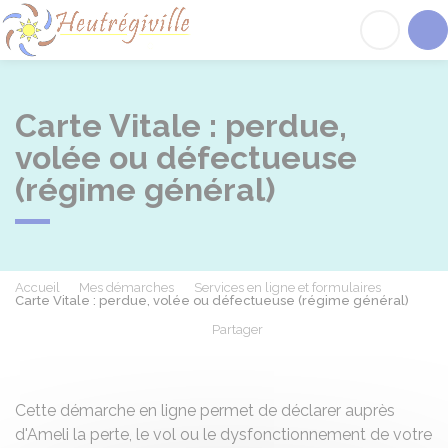
Heutrégiville
Acc
Carte Vitale : perdue,
volée ou défectueuse
(régime général)
Accueil
Mes démarches
Services en ligne et formulaires
Carte Vitale : perdue, volée ou défectueuse (régime général)
Partager
Partager sur Facebook
Partager sur X - Twit
Partager sur
Par
Cette démarche en ligne permet de déclarer auprès
d'Ameli la perte, le vol ou le dysfonctionnement de votre