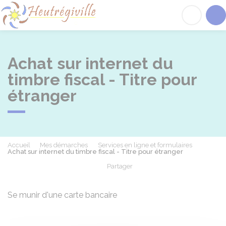
Heutrégiville
Acc
Achat sur internet du
timbre fiscal - Titre pour
étranger
Accueil
Mes démarches
Services en ligne et formulaires
Achat sur internet du timbre fiscal - Titre pour étranger
Partager
Partager sur Facebook
Partager sur X - Twit
Partager sur
Par
Se munir d'une carte bancaire