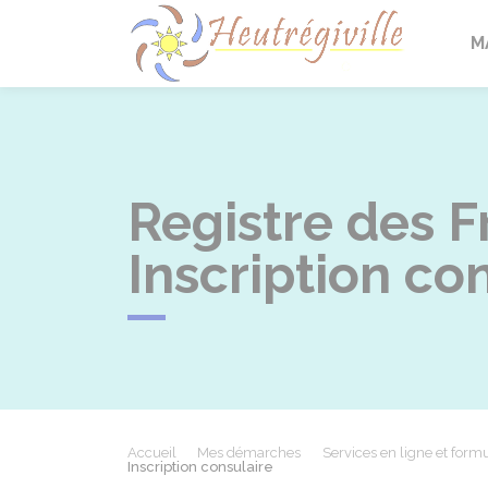
Heutrégi
M
Registre des F
Inscription co
Accueil
Mes démarches
Services en ligne et formu
Inscription consulaire