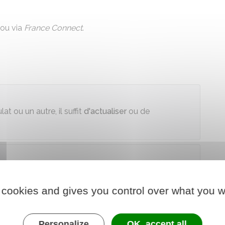
 ou via
France Connect
.
at ou un autre, il suffit
d'actualiser
ou de
der au téléservice
 cookies and gives you control over what you w
l'Europe et des affaires étrangères
Personalize
OK, accept all