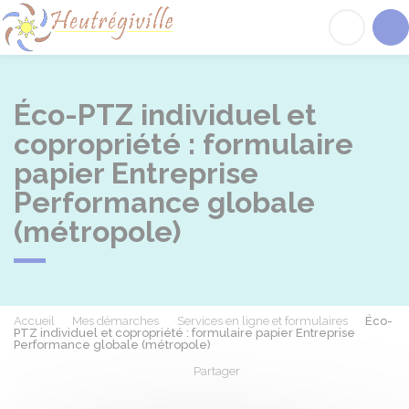
Heutrégiville
Acc
Éco-PTZ individuel et
copropriété : formulaire
papier Entreprise
Performance globale
(métropole)
Accueil
Mes démarches
Services en ligne et formulaires
Éco-
PTZ individuel et copropriété : formulaire papier Entreprise
Performance globale (métropole)
Partager
Partager sur Facebook
Partager sur X - Twit
Partager sur
Par