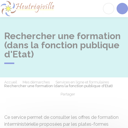
Heutrégiville
Acc
Rechercher une formation
(dans la fonction publique
d'Etat)
Accueil
Mes démarches
Services en ligne et formulaires
Rechercher une formation (dans la fonction publique d'Etat)
Partager
Partager sur Facebook
Partager sur X - Twit
Partager sur
Par
Ce service permet de consulter les offres de formation
interministérielle proposées par les plates-formes