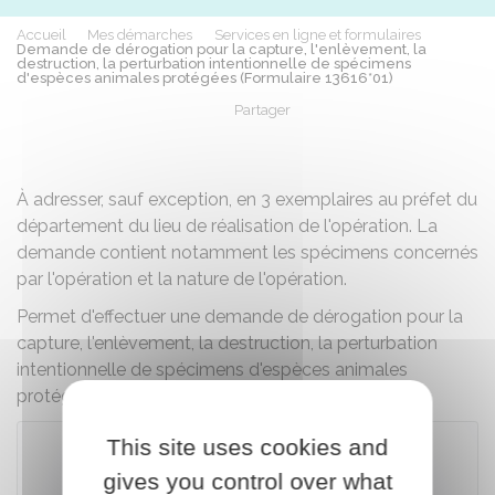
Accueil
Mes démarches
Services en ligne et formulaires
Demande de dérogation pour la capture, l'enlèvement, la
destruction, la perturbation intentionnelle de spécimens
d'espèces animales protégées (Formulaire 13616*01)
Partager
Partager sur Facebook
Partager sur X - Twit
Partager sur
Par
À adresser, sauf exception, en 3 exemplaires au préfet du
département du lieu de réalisation de l'opération. La
demande contient notamment les spécimens concernés
par l'opération et la nature de l'opération.
Permet d'effectuer une demande de dérogation pour la
capture, l'enlèvement, la destruction, la perturbation
intentionnelle de spécimens d'espèces animales
protégées.
This site uses cookies and
gives you control over what
Télécharger le formulaire (828.1 KB)