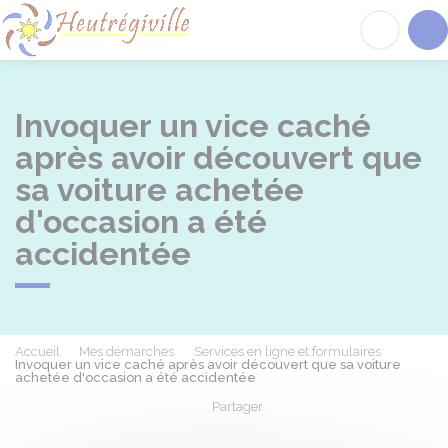
Heutrégiville
Acc
Invoquer un vice caché
après avoir découvert que
sa voiture achetée
d'occasion a été
accidentée
Accueil
Mes démarches
Services en ligne et formulaires
Invoquer un vice caché après avoir découvert que sa voiture
achetée d'occasion a été accidentée
Partager
Partager sur Facebook
Partager sur X - Twit
Partager sur
Par