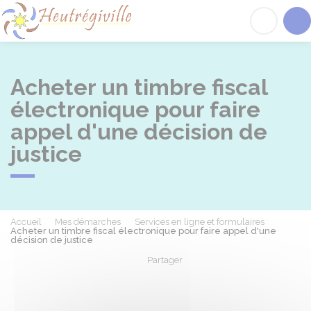
Heutrégiville
Acc
Acheter un timbre fiscal
électronique pour faire
appel d'une décision de
justice
Accueil
Mes démarches
Services en ligne et formulaires
Acheter un timbre fiscal électronique pour faire appel d'une
décision de justice
Partager
Partager sur Facebook
Partager sur X - Twit
Partager sur
Par