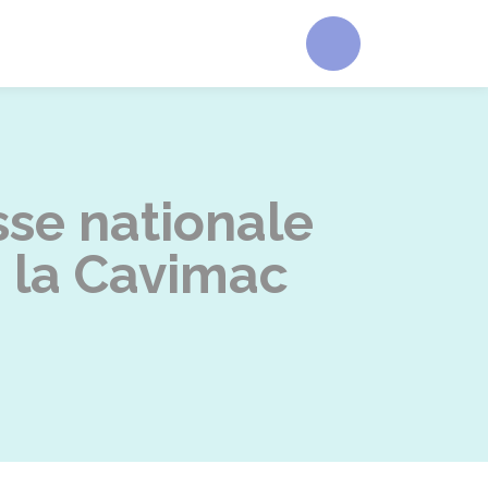
Accéder au form
se nationale
e la Cavimac