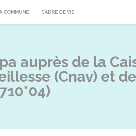
ville
A COMMUNE
CADRE DE VIE
a auprès de la Cais
eillesse (Cnav) et d
3710*04)