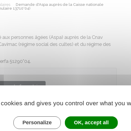
laires
Demande d'Aspa auprès de la Caisse nationale
mulaire 13710*04)
té aux personnes âgées (Aspa) auprès de la Cnav
a Cavimac (régime social des cultes) et du régime des
cerfa 51290*04.
arger le formulaire
 cookies and gives you control over what you w
nale d'assurance vieillesse
Personalize
OK, accept all