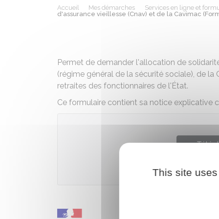
Accueil
Mes démarches
Services en ligne et formu
d'assurance vieillesse (Cnav) et de la Cavimac (For
Permet de demander l'allocation de solidari
(régime général de la sécurité sociale), de l
retraites des fonctionnaires de l'État.
Ce formulaire contient sa notice explicative 
Téléch
This site uses
Caisse natio