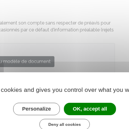
téralement son compte sans respecter de préavis pour
sionnés par ce défaut d'information préalable (rejets
u modèle de document
onal de la consommation (INC)
 cookies and gives you control over what you w
Personalize
OK, accept all
Deny all cookies