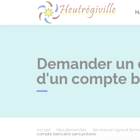
Heutrégi
M
Demander un 
d'un compte b
Accueil
Mes démarches
Services en ligne et formu
compte bancaire sans préavis