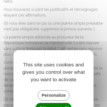
faits].
Vous trouverez ci-joint les justificatifs et témoignages
étayant ces affirmations.
[Si vous êtes dans le cas où une plainte simple préalable
n'est pas obligatoire, supprimez la phrase suivante :]
La plainte simple adressée au procureur de la
République [conservez la mention utile :] a été classée
sans suite le [indiquez la date] / est restée sans réponse
plus de 3 mois . Vous trouverez ci-joint les justificatifs.
Conformément à l'article 88 du code de procédure
This site uses cookies and
pénale, je vous serais reconnaissant de me faire savoir le
gives you control over what
montant de la somme que je devrai consigner au greffe
you want to activate
de votre juridiction. Cette somme doit être fixée en
tenant compte de mes revenus qui sont de [indiquez
votre revenu mensuel net par mois].
Personalize
[Si vos revenus sont très faibles, vous demandez à ne
pas payer de consignation. Dans ce cas, remplacez les