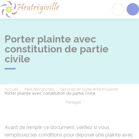
Heutrégiville
Acc
Porter plainte avec
constitution de partie
civile
Accueil
Mes démarches
Services en ligne et formulaires
Porter plainte avec constitution de partie civile
Partager
Partager sur Facebook
Partager sur X - Twit
Partager sur
Par
Avant de remplir ce document, vérifiez si vous
remplissez les conditions pour
déposer une plainte avec