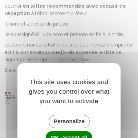
courrier
en lettre recommandée avec accusé de
réception
à l'établissement prêteur.
À
nom et adresse du prêteur
.
Je soussigné(e) ,
vos nom et prénom écrits à la main
,
déclare renoncer à l'offre de crédit de
montant emprunté
écrit à la main
euros que j'avais acceptée le
date de
signature de l'emprunt écrite à la main
.
Date et signature de l'emprunteur
.
This site uses cookies and
gives you control over what
you want to activate
Personalize
OK, accept all