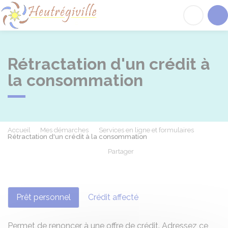
Heutrégiville
Acc
Rétractation d'un crédit à
la consommation
Accueil
Mes démarches
Services en ligne et formulaires
Rétractation d'un crédit à la consommation
Partager
Partager sur Facebook
Partager sur X - Twit
Partager sur
Par
Prêt personnel
Crédit affecté
Permet de renoncer à une offre de crédit. Adressez ce