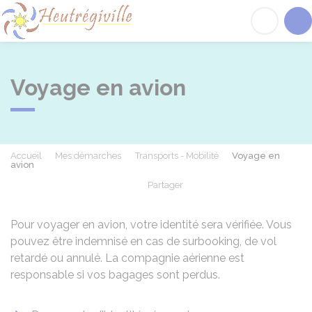
Heutrégiville
Acc
Voyage en avion
Accueil
Mes démarches
Transports - Mobilité
Voyage en
avion
Partager
Partager sur Facebook
Partager sur X - Twit
Partager sur
Par
Pour voyager en avion, votre identité sera vérifiée. Vous
pouvez être indemnisé en cas de surbooking, de vol
retardé ou annulé. La compagnie aérienne est
responsable si vos bagages sont perdus.