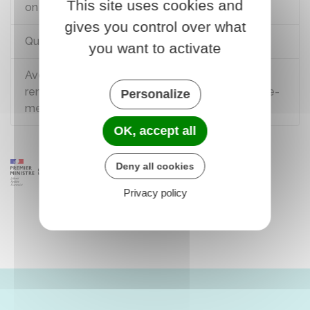
This site uses cookies and
on rate ou annule son vol ?
gives you control over what
Quels sont les objets interdits en cabine ?
you want to activate
Avec quels documents un Français peut-il se
rendre dans les départements et régions d’outre-
Personalize
mer (Drom) ?
OK, accept all
Deny all cookies
Privacy policy