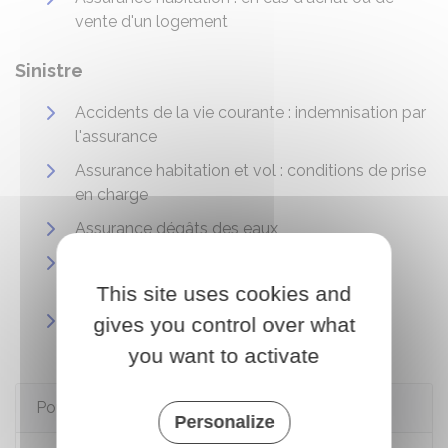
vente d'un logement
Sinistre
Accidents de la vie courante : indemnisation par
l'assurance
Assurance habitation et vol : conditions de prise
en charge
Assurance dégâts des eaux
Assurance habitation : risque incendie ou
explosion
This site uses cookies and
Assurance et catastrophe naturelle (ou
gives you control over what
technologique)
you want to activate
Pour en savoir plus
Personalize