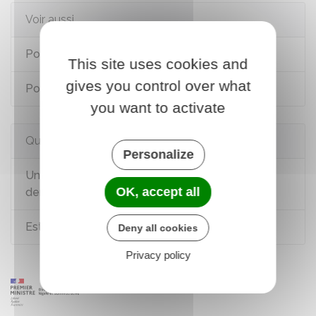
Voir aussi
Pour un majeur (renouvellement)
This site uses cookies and
gives you control over what
Pour un mineur (première demande)
you want to activate
Questions ? Réponses !
Personalize
Un majeur protégé (tutelle, curatelle...) peut-il
OK, accept all
demander un titre d'identité ?
Est-on obligé d'avoir une carte d'identité ?
Deny all cookies
Privacy policy