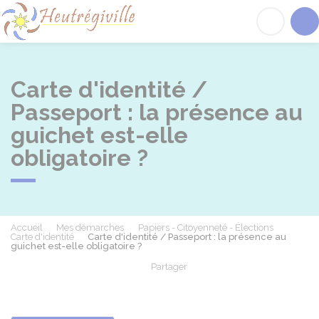
Heutrégiville
Acc
Carte d'identité /
Passeport : la présence au
guichet est-elle
obligatoire ?
Accueil
Mes démarches
Papiers - Citoyenneté - Élections
Carte d'identité
Carte d'identité / Passeport : la présence au
guichet est-elle obligatoire ?
Partager
Partager sur Facebook
Partager sur X - Twit
Partager sur
Par