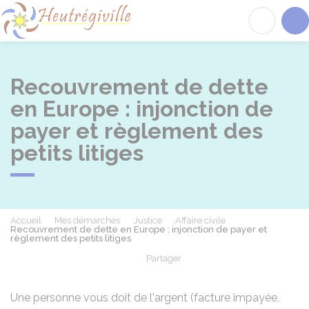
Heutrégiville
Acc
Recouvrement de dette
en Europe : injonction de
payer et règlement des
petits litiges
Accueil
Mes démarches
Justice
Affaire civile
Recouvrement de dette en Europe : injonction de payer et
règlement des petits litiges
Partager
Partager sur Facebook
Partager sur X - Twit
Partager sur
Par
Une personne vous doit de l'argent (facture impayée,