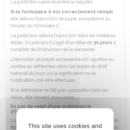
La juridiction saisie examine la requête.
Si le formulaire A est correctement rempli
,
elle délivre l'injonction de payer européenne au
moyen du formulaire E.
La juridiction délivre l'injonction dans les meilleurs
délais. En principe il s'agit d'un délai de
30 jours
à
compter de l'instruction de la demande.
L'injonction de payer européenne est
signifiée
ou
notifiée
au défendeur selon les règles du droit
national du pays où la signification ou la
notification doit être effectuée.
Si le défendeur ne fait pas
opposition
dans les
délais, elle devient
exécutoire
.
En cas de rejet d'une ordonnance
d'injonction de payer européenne
La juridiction peut rejeter la demande au moyen du
This site uses cookies and
formulaire D
notamment si la demande n'est pas