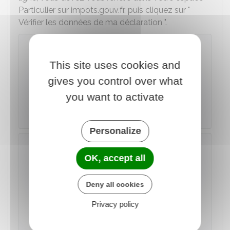
Particulier sur impots.gouv.fr, puis cliquez sur "
Vérifier les données de ma déclaration ".
Impôts : accéder à votre espace
Particulier
This site uses cookies and
gives you control over what
Accéder au service en ligne
you want to activate
Ministère chargé des finances
Personalize
À noter
OK, accept all
Vous pouvez aussi visualiser votre
déclaration automatique sur
l'application
mobile Impots.gouv
Deny all cookies
. Elle est disponible
gratuitement sur Play store (smartphone
Privacy policy
sous Android) et sur App store (smartphone
sous IOS).