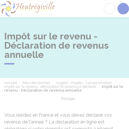
Heutrégiville
Acc
Impôt sur le revenu -
Déclaration de revenus
annuelle
Accueil
Mes démarches
Argent - Impôts - Consommation
Impôt sur le revenu : déclaration et revenus à déclarer
Impôt sur le
revenu - Déclaration de revenus annuelle
Partager
Partager sur Facebook
Partager sur X - Twit
Partager sur
Par
Vous résidez en France et vous devez déclarer vos
revenus de l'année ? La déclaration en ligne est
obligatoire si votre domicile est connecté à internet.