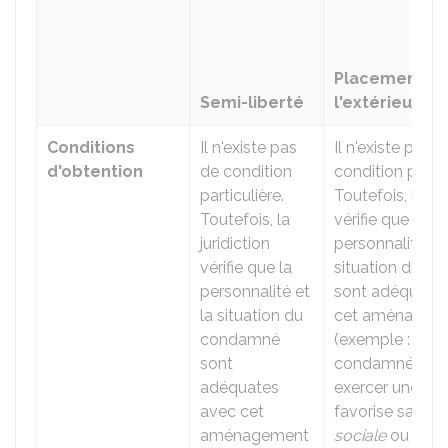
Placement à
Semi-liberté
l'extérieur
Conditions
Il n'existe pas
Il n'existe pas d
d'obtention
de condition
condition partic
particulière.
Toutefois, la jur
Toutefois, la
vérifie que la
juridiction
personnalité et 
vérifie que la
situation du c
personnalité et
sont adéquate
la situation du
cet aménagem
condamné
(exemple : le
sont
condamné souh
adéquates
exercer une acti
avec cet
favorise sa
réin
aménagement
sociale
ou doit 