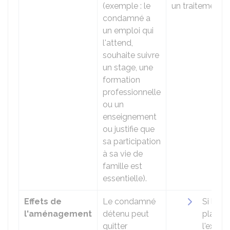
(exemple : le
un traitement m
condamné a
un emploi qui
l'attend,
souhaite suivre
un stage, une
formation
professionnelle
ou un
enseignement
ou justifie que
sa participation
à sa vie de
famille est
essentielle).
Effets de
Le condamné
Si le
l'aménagement
détenu peut
placem
quitter
l'extéri