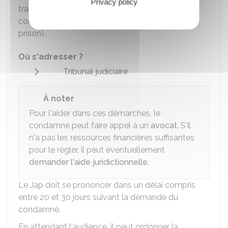
Privacy policy
transmise au Jap du lieu de résidence du
condamné (ou du lieu d'incarcération s'il est en
prison).
Où s'adresser ?
Tribunal judiciaire
À noter
Pour l'aider dans ces démarches, le
condamné peut faire appel à un
avocat
. S'il
n'a pas les ressources financières suffisantes
pour le régler, il peut éventuellement
demander l'aide juridictionnelle
.
Le Jap doit se prononcer dans un délai compris
entre 20 et 30 jours suivant la demande du
condamné.
En attendant l'audience, il peut ordonner la