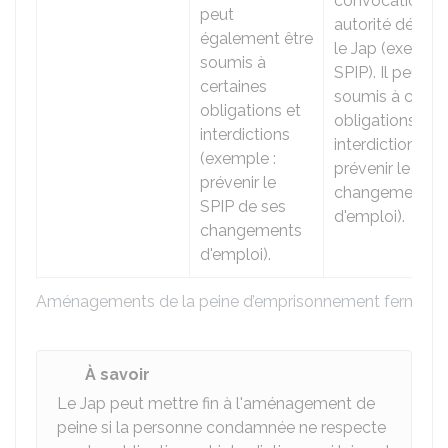
convocations d
peut
autorité désign
également être
le
Jap
(exemple 
soumis à
SPIP). Il peut au
certaines
soumis à certa
obligations et
obligations et
interdictions
interdictions (e
(exemple :
prévenir le SPI
prévenir le
changements
SPIP de ses
d'emploi).
changements
d'emploi).
Aménagements de la peine d’emprisonnement ferme
À savoir
Le Jap peut mettre fin à l'aménagement de
peine si la personne condamnée ne respecte