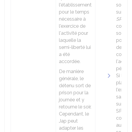
l'établissement
sous la
pour le temps
surveil
nécessaire à
SPIP
, le
l'exercice de
conda
l'activité pour
sort de
laquelle la
pour ef
semi-liberté lui
des tr
a été
contrôl
accordée.
l'admin
pénitent
De manière
Si le
générale, le
placem
détenu sort de
l'extéri
prison pour la
sans la
journée et y
surveil
retourne le soir.
SPIP, le
Cependant, le
condam
Jap
peut
autoris
adapter les