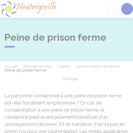
Heutrégiville
Acc
Peine de prison ferme
Accueil
Mes démarches
Justice
Condamnations et peines
Peine de prison ferme
Partager
Partager sur Facebook
Partager sur X - Twit
Partager sur
Par
La personne condamnée à une
peine de prison ferme
est-elle forcément emprisonnée ? En cas de
condamnation à une peine de prison ferme, le
condamné peut éventuellement bénéficier d'un
aménagement de peine
. S'il en bénéficie, il ne va pas en
prison (ou pour une courte durée). Les règles applicables