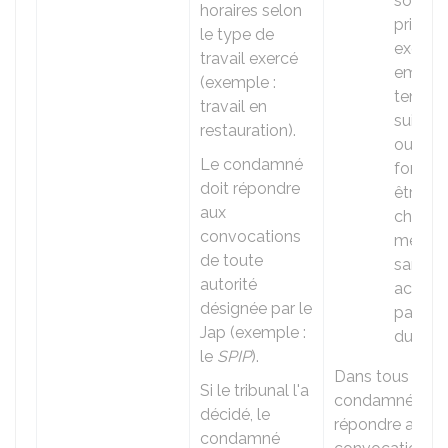
sortir d
horaires selon
prison 
le type de
exercer
travail exercé
emploi
(exemple :
tempora
travail en
suivre 
restauration).
ou une
Le condamné
format
doit répondre
être pri
aux
charge
convocations
médica
de toute
sans êt
autorité
accom
désignée par le
par un
Jap (exemple :
du SPIP
le
SPIP
).
Dans tous les c
Si le tribunal l'a
condamné doit
décidé, le
répondre aux
condamné