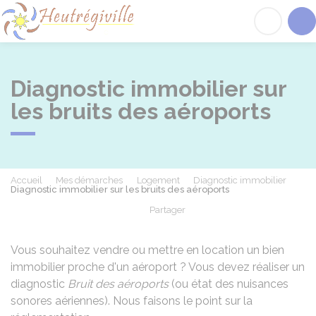
Heutrégiville
Acc
Diagnostic immobilier sur
les bruits des aéroports
Accueil
Mes démarches
Logement
Diagnostic immobilier
Diagnostic immobilier sur les bruits des aéroports
Partager
Partager sur Facebook
Partager sur X - Twit
Partager sur
Par
Vous souhaitez vendre ou mettre en location un bien
immobilier proche d'un aéroport ? Vous devez réaliser un
diagnostic
Bruit des aéroports
(ou état des nuisances
sonores aériennes). Nous faisons le point sur la