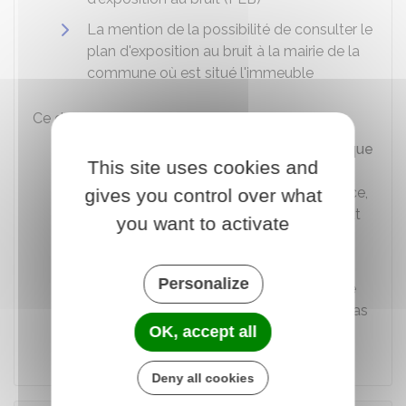
La mention de la possibilité de consulter le
plan d'exposition au bruit à la mairie de la
commune où est situé l'immeuble
Ce document doit être :
Intégré au
dossier de diagnostic technique
This site uses cookies and
(DDT)
qui est annexé, selon le cas, à la
promesse de vente (ou, à en son absence,
gives you control over what
à l'acte authentique de vente), au contrat
you want to activate
de location ou annexé à ces actes si la
vente porte sur un immeuble non bâti
Personalize
Ou annexé à l'acte authentique de vente
et, s'il existe, au contrat préliminaire en cas
OK, accept all
de
vente en l'état futur d'achèvement
Deny all cookies