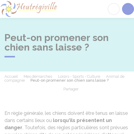
Heutrégiville
Acc
Peut-on promener son
chien sans laisse ?
Accueil
Mes démarches
Loisirs - Sports - Culture
Animal de
compagnie
Peut-on promener son chien sans laisse ?
Partager
Partager sur Facebook
Partager sur X - Twit
Partager sur
Par
En règle générale, les chiens doivent être tenus en laisse
dans certains lieux ou
lorsqu'ils présentent un
danger
. Toutefois, des règles particulières sont prévues