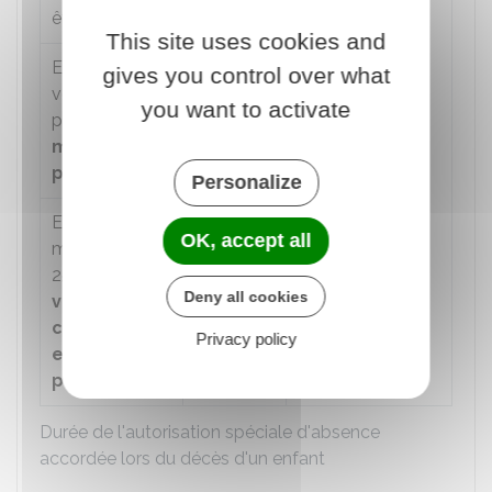
êtes le parent
pris en une ou
This site uses cookies and
plusieurs fois
Enfant dont
dans le délai
gives you control over what
vous êtes le
d'1 an à partir du
you want to activate
parent et
lui-
décès
même
parent
Personalize
Enfant de
OK, accept all
moins de
25 ans
dont
Deny all cookies
vous aviez la
charge
Privacy policy
effective et
permanente
Durée de l'autorisation spéciale d'absence
accordée lors du décès d'un enfant