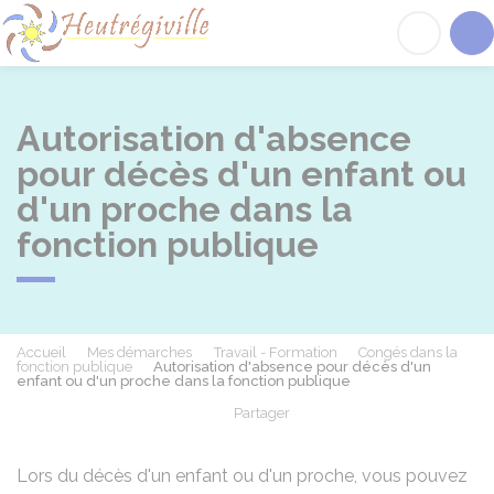
Heutrégiville
Acc
Autorisation d'absence
pour décès d'un enfant ou
d'un proche dans la
fonction publique
Accueil
Mes démarches
Travail - Formation
Congés dans la
fonction publique
Autorisation d'absence pour décès d'un
enfant ou d'un proche dans la fonction publique
Partager
Partager sur Facebook
Partager sur X - Twit
Partager sur
Par
Lors du décès d'un enfant ou d'un proche, vous pouvez