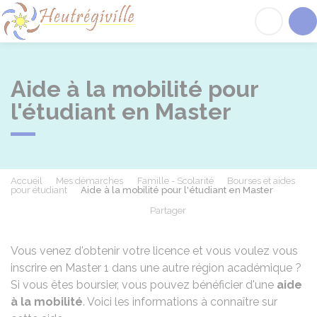
Heutrégiville
Acc
Aide à la mobilité pour
l'étudiant en Master
Accueil
Mes démarches
Famille - Scolarité
Bourses et aides
pour étudiant
Aide à la mobilité pour l'étudiant en Master
Partager
Partager sur Facebook
Partager sur X - Twit
Partager sur
Par
Vous venez d'obtenir votre licence et vous voulez vous
inscrire en Master 1 dans une autre région académique ?
Si vous êtes boursier, vous pouvez bénéficier d'une
aide
à la mobilité
. Voici les informations à connaître sur