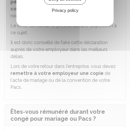
période durant laquelle votre Pacs a été
conclu ou votre mariage a eu lieu
, mais pas
Privacy policy
nécessairement le jour même.
Le code du travail ne prévoit aucune disposition à
ce sujet.
Il est donc conseillé de faire cette déclaration
auprès de votre employeur dans les meilleurs
délais.
Lors de votre retour dans l'entreprise, vous devez
remettre à votre employeur une copie
de
l'acte de mariage ou de la convention de votre
Pacs
.
Êtes-vous rémunéré durant votre
congé pour mariage ou Pacs ?