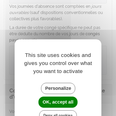
Vos journées d'absence sont comptées en
jours
ouvrables
(sauf dispositions conventionnelles ou
collectives plus favorables).
La durée de votre congé spécifique ne peut pas
être déduite du nombre de vos jours de
congés
payés
annuels.
Rappel
This site uses cookies and
Le Pacs et le mariage sont
2 événements
gives you control over what
distincts
, chacun donne droit au congé.
you want to activate
Personalize
Comment prendre un congé à la suite
d'un Pacs ou d'un mariage ?
OK, accept all
Vous pouvez prendre votre congé dans
la
Deny all cookies