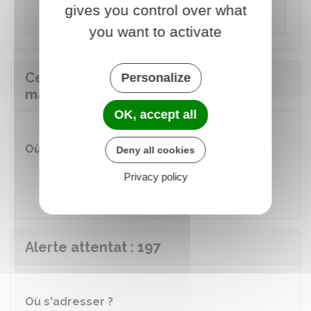
gives you control over what
contacté les secours.
you want to activate
Centre de consultation médicale
Personalize
maritime (CCMM)
OK, accept all
Où s'adresser ?
Deny all cookies
Centre de consultation médicale
Privacy policy
maritime (CCMM)
Alerte attentat : 197
Où s'adresser ?