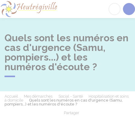
Heutrégiville
Acc
Quels sont les numéros en
cas d'urgence (Samu,
pompiers...) et les
numéros d'écoute ?
Accueil
Mes démarches
Social - Santé
Hospitalisation et soins
à domicile
Quels sont les numéros en cas d'urgence (Samu,
pompiers...) et les numéros d'écoute ?
Partager
Partager sur Facebook
Partager sur X - Twit
Partager sur
Par