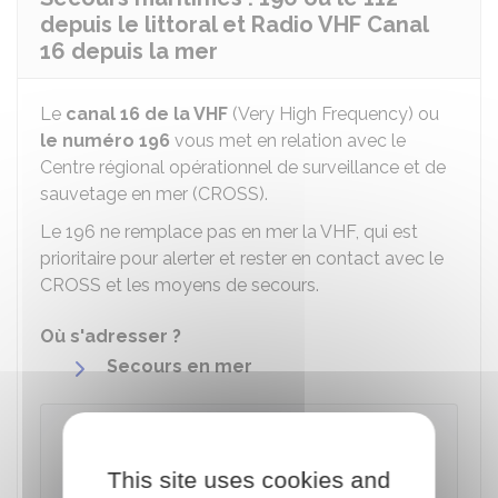
depuis le littoral et Radio VHF Canal
16 depuis la mer
Le
canal 16 de la VHF
(Very High Frequency) ou
le numéro 196
vous met en relation avec le
Centre régional opérationnel de surveillance et de
sauvetage en mer (CROSS).
Le 196 ne remplace pas en mer la VHF, qui est
prioritaire pour alerter et rester en contact avec le
CROSS et les moyens de secours.
Où s'adresser ?
Secours en mer
À savoir
Le 196 utilise un numéro unique, le
0 800 112
This site uses cookies and
112
, pour
rappeler
les personnes ayant