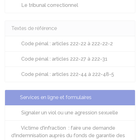
Le tribunal correctionnel
Textes de référence
Code pénal : articles 222-22 à 222-22-2
Code pénal : articles 222-27 à 222-31
Code pénal : articles 222-44 à 222-48-5
Services en ligne et formulaires
Signaler un viol ou une agression sexuelle
Victime d'infraction : faire une demande
d'indemnisation auprès du fonds de garantie des