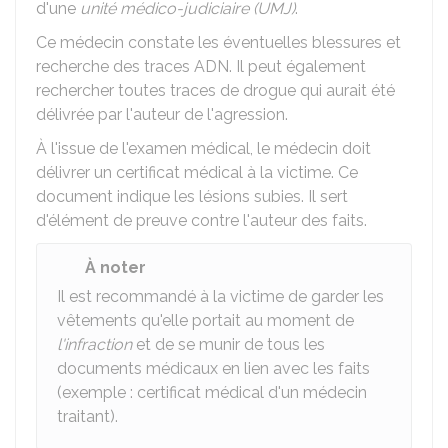
d'une
unité médico-judiciaire (UMJ)
.
Ce médecin constate les éventuelles blessures et
recherche des traces ADN. Il peut également
rechercher toutes traces de drogue qui aurait été
délivrée par l'auteur de l'agression.
À l'issue de l'examen médical, le médecin doit
délivrer un certificat médical à la victime. Ce
document indique les lésions subies. Il sert
d'élément de preuve contre l'auteur des faits.
À noter
Il est recommandé à la victime de garder les
vêtements qu'elle portait au moment de
l'infraction
et de se munir de tous les
documents médicaux en lien avec les faits
(exemple : certificat médical d'un médecin
traitant).