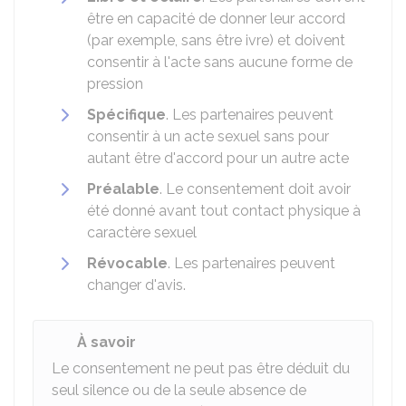
être en capacité de donner leur accord
(par exemple, sans être ivre) et doivent
consentir à l'acte sans aucune forme de
pression
Spécifique
. Les partenaires peuvent
consentir à un acte sexuel sans pour
autant être d'accord pour un autre acte
Préalable
. Le consentement doit avoir
été donné avant tout contact physique à
caractère sexuel
Révocable
. Les partenaires peuvent
changer d'avis.
À savoir
Le consentement ne peut pas être déduit du
seul silence ou de la seule absence de