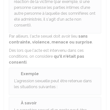
réaction de la victime (par exemple, si une
personne caresse les parties intimes d'une
autre personne à laquelle des somnifères ont
été administrés, il s'agit d'un acte non
consenti).
Par ailleurs, l'acte sexuel doit avoir lieu
sans
contrainte, violence, menace ou surprise
.
Dès lors que l'acte est intervenu dans ces
conditions, on considère
qu'il n'était pas
consenti
.
Exemple
L'agression sexuelle peut être retenue dans
les situations suivantes :
À savoir