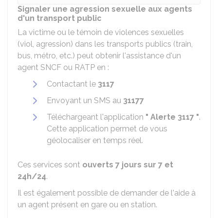
Signaler une agression sexuelle aux agents
d'un transport public
La victime ou le témoin de violences sexuelles
(viol, agression) dans les transports publics (train,
bus, métro, etc.) peut obtenir l'assistance d'un
agent
SNCF
ou
RATP
en :
Contactant le
3117
Envoyant un SMS au
31177
Téléchargeant l'application
" Alerte 3117 "
.
Cette application permet de vous
géolocaliser en temps réel.
Ces services sont
ouverts 7 jours sur 7 et
24h/24
.
Il est également possible de demander de l'aide à
un agent présent en gare ou en station.