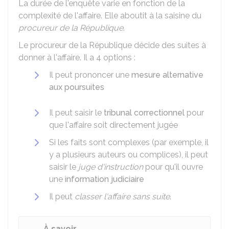
La durée de l'enquête varie en fonction de la
complexité de l'affaire. Elle aboutit à la saisine du
procureur de la République
.
Le procureur de la République décide des suites à
donner à l'affaire. Il a 4 options :
Il peut prononcer une
mesure alternative
aux poursuites
Il peut saisir le
tribunal correctionnel
pour
que l'affaire soit directement jugée
Si les faits sont complexes (par exemple, il
y a plusieurs auteurs ou complices), il peut
saisir le
juge d'instruction
pour qu'il ouvre
une
information judiciaire
Il peut
classer l'affaire sans suite
.
À savoir