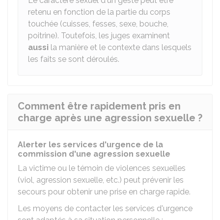
Le caractère sexuel d'un geste peut être
retenu en fonction de la partie du corps
touchée (cuisses, fesses, sexe, bouche,
poitrine). Toutefois, les juges examinent
aussi
la manière et le contexte dans lesquels
les faits se sont déroulés.
Comment être rapidement pris en
charge après une agression sexuelle ?
Alerter les services d'urgence de la
commission d'une agression sexuelle
La victime ou le témoin de violences sexuelles
(viol, agression sexuelle, etc.) peut prévenir les
secours pour obtenir une prise en charge rapide.
Les moyens de contacter les services d'urgence